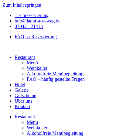
Zum Inhalt springen
Tischreservierung
info@lamm-rosswag.de
07042 - 21413
FAQ´s / Reservierung
Restaurant
Menü
Weinkeller
Alkoholfreie Menübegleitung
FAQ – häufig gestellte Fragen
Hotel
Galerie
Gutscheine
Über uns
Kontakt
Restaurant
Menü
Weinkeller
Alkoholfreie Menübegleitung