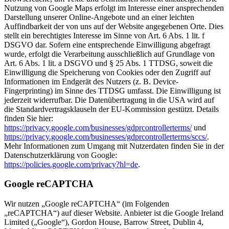
Nutzung von Google Maps erfolgt im Interesse einer ansprechenden
Darstellung unserer Online-Angebote und an einer leichten
Auffindbarkeit der von uns auf der Website angegebenen Orte. Dies
stellt ein berechtigtes Interesse im Sinne von Art. 6 Abs. 1 lit. f
DSGVO dar. Sofern eine entsprechende Einwilligung abgefragt
wurde, erfolgt die Verarbeitung ausschließlich auf Grundlage von
Art. 6 Abs. 1 lit. a DSGVO und § 25 Abs. 1 TTDSG, soweit die
Einwilligung die Speicherung von Cookies oder den Zugriff auf
Informationen im Endgerät des Nutzers (z. B. Device-
Fingerprinting) im Sinne des TTDSG umfasst. Die Einwilligung ist
jederzeit widerrufbar. Die Datenübertragung in die USA wird auf
die Standardvertragsklauseln der EU-Kommission gestützt. Details
finden Sie hier:
https://privacy.google.com/businesses/gdprcontrollerterms/
und
https://privacy.google.com/businesses/gdprcontrollerterms/sccs/
.
Mehr Informationen zum Umgang mit Nutzerdaten finden Sie in der
Datenschutzerklärung von Google:
https://policies.google.com/privacy?hl=de
.
Google reCAPTCHA
Wir nutzen „Google reCAPTCHA“ (im Folgenden
„reCAPTCHA“) auf dieser Website. Anbieter ist die Google Ireland
Limited („Google“), Gordon House, Barrow Street, Dublin 4,