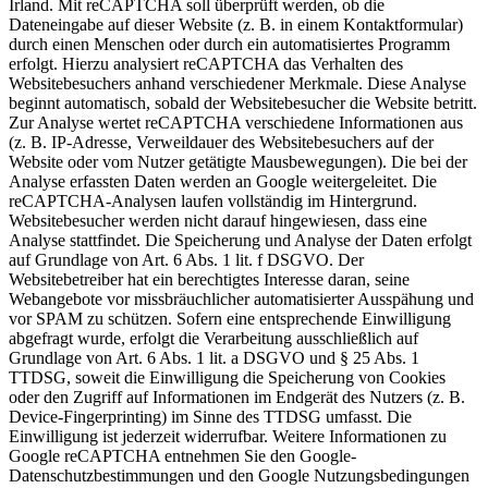
Irland. Mit reCAPTCHA soll überprüft werden, ob die
Dateneingabe auf dieser Website (z. B. in einem Kontaktformular)
durch einen Menschen oder durch ein automatisiertes Programm
erfolgt. Hierzu analysiert reCAPTCHA das Verhalten des
Websitebesuchers anhand verschiedener Merkmale. Diese Analyse
beginnt automatisch, sobald der Websitebesucher die Website betritt.
Zur Analyse wertet reCAPTCHA verschiedene Informationen aus
(z. B. IP-Adresse, Verweildauer des Websitebesuchers auf der
Website oder vom Nutzer getätigte Mausbewegungen). Die bei der
Analyse erfassten Daten werden an Google weitergeleitet. Die
reCAPTCHA-Analysen laufen vollständig im Hintergrund.
Websitebesucher werden nicht darauf hingewiesen, dass eine
Analyse stattfindet. Die Speicherung und Analyse der Daten erfolgt
auf Grundlage von Art. 6 Abs. 1 lit. f DSGVO. Der
Websitebetreiber hat ein berechtigtes Interesse daran, seine
Webangebote vor missbräuchlicher automatisierter Ausspähung und
vor SPAM zu schützen. Sofern eine entsprechende Einwilligung
abgefragt wurde, erfolgt die Verarbeitung ausschließlich auf
Grundlage von Art. 6 Abs. 1 lit. a DSGVO und § 25 Abs. 1
TTDSG, soweit die Einwilligung die Speicherung von Cookies
oder den Zugriff auf Informationen im Endgerät des Nutzers (z. B.
Device-Fingerprinting) im Sinne des TTDSG umfasst. Die
Einwilligung ist jederzeit widerrufbar. Weitere Informationen zu
Google reCAPTCHA entnehmen Sie den Google-
Datenschutzbestimmungen und den Google Nutzungsbedingungen