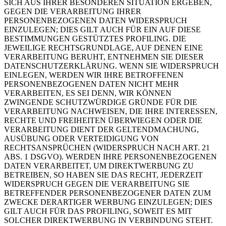
SICH AUS IHRER BESONDEREN SITUATION ERGEBEN,
GEGEN DIE VERARBEITUNG IHRER
PERSONENBEZOGENEN DATEN WIDERSPRUCH
EINZULEGEN; DIES GILT AUCH FÜR EIN AUF DIESE
BESTIMMUNGEN GESTÜTZTES PROFILING. DIE
JEWEILIGE RECHTSGRUNDLAGE, AUF DENEN EINE
VERARBEITUNG BERUHT, ENTNEHMEN SIE DIESER
DATENSCHUTZERKLÄRUNG. WENN SIE WIDERSPRUCH
EINLEGEN, WERDEN WIR IHRE BETROFFENEN
PERSONENBEZOGENEN DATEN NICHT MEHR
VERARBEITEN, ES SEI DENN, WIR KÖNNEN
ZWINGENDE SCHUTZWÜRDIGE GRÜNDE FÜR DIE
VERARBEITUNG NACHWEISEN, DIE IHRE INTERESSEN,
RECHTE UND FREIHEITEN ÜBERWIEGEN ODER DIE
VERARBEITUNG DIENT DER GELTENDMACHUNG,
AUSÜBUNG ODER VERTEIDIGUNG VON
RECHTSANSPRÜCHEN (WIDERSPRUCH NACH ART. 21
ABS. 1 DSGVO). WERDEN IHRE PERSONENBEZOGENEN
DATEN VERARBEITET, UM DIREKTWERBUNG ZU
BETREIBEN, SO HABEN SIE DAS RECHT, JEDERZEIT
WIDERSPRUCH GEGEN DIE VERARBEITUNG SIE
BETREFFENDER PERSONENBEZOGENER DATEN ZUM
ZWECKE DERARTIGER WERBUNG EINZULEGEN; DIES
GILT AUCH FÜR DAS PROFILING, SOWEIT ES MIT
SOLCHER DIREKTWERBUNG IN VERBINDUNG STEHT.