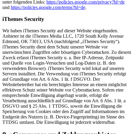
unter folgenden Links:
https://policies.google.com/privacy?hl=de
und
https://policies.google.com/terms?hl=de
.
iThemes Security
Wir haben iThemes Security auf dieser Website eingebunden.
Anbieter ist die iThemes Media LLC, 1720 South Kelly Avenue
Edmond, OK 73013, USA (nachfolgend „iThemes Security“).
iThemes Security dient dem Schutz unserer Website vor
unerwünschten Zugriffen oder bösartigen Cyberattacken. Zu diesem
Zweck erfasst iThemes Security u. a. Ihre IP-Adresse, Zeitpunkt
und Quelle von Login-Versuchen und Log-Daten (z. B. den
verwendeten Browser). iThemes Security wird lokal auf unseren
Servern installiert. Die Verwendung von iThemes Security erfolgt
auf Grundlage von Art. 6 Abs. 1 lit. f DSGVO. Der
Websitebetreiber hat ein berechtigtes Interesse an einem möglichst
effektiven Schutz seiner Website vor Cyberattacken. Sofern eine
entsprechende Einwilligung abgefragt wurde, erfolgt die
Verarbeitung ausschließlich auf Grundlage von Art. 6 Abs. 1 lit. a
DSGVO und § 25 Abs. 1 TTDSG, soweit die Einwilligung die
Speicherung von Cookies oder den Zugriff auf Informationen im
Endgerät des Nutzers (z. B. Device-Fingerprinting) im Sinne des
TTDSG umfasst. Die Einwilligung ist jederzeit widerrufbar.