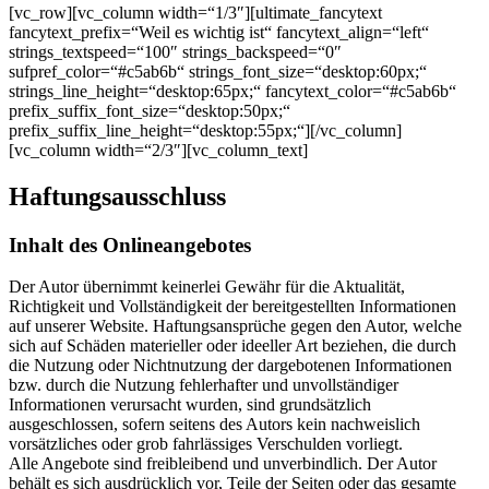
[vc_row][vc_column width=“1/3″][ultimate_fancytext
fancytext_prefix=“Weil es wichtig ist“ fancytext_align=“left“
strings_textspeed=“100″ strings_backspeed=“0″
sufpref_color=“#c5ab6b“ strings_font_size=“desktop:60px;“
strings_line_height=“desktop:65px;“ fancytext_color=“#c5ab6b“
prefix_suffix_font_size=“desktop:50px;“
prefix_suffix_line_height=“desktop:55px;“][/vc_column]
[vc_column width=“2/3″][vc_column_text]
Haftungsausschluss
Inhalt des Onlineangebotes
Der Autor übernimmt keinerlei Gewähr für die Aktualität,
Richtigkeit und Vollständigkeit der bereitgestellten Informationen
auf unserer Website. Haftungsansprüche gegen den Autor, welche
sich auf Schäden materieller oder ideeller Art beziehen, die durch
die Nutzung oder Nichtnutzung der dargebotenen Informationen
bzw. durch die Nutzung fehlerhafter und unvollständiger
Informationen verursacht wurden, sind grundsätzlich
ausgeschlossen, sofern seitens des Autors kein nachweislich
vorsätzliches oder grob fahrlässiges Verschulden vorliegt.
Alle Angebote sind freibleibend und unverbindlich. Der Autor
behält es sich ausdrücklich vor, Teile der Seiten oder das gesamte