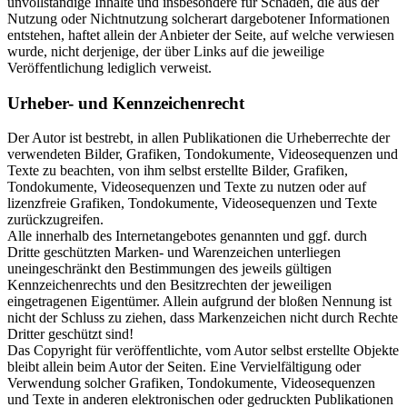
unvollständige Inhalte und insbesondere für Schäden, die aus der
Nutzung oder Nichtnutzung solcherart dargebotener Informationen
entstehen, haftet allein der Anbieter der Seite, auf welche verwiesen
wurde, nicht derjenige, der über Links auf die jeweilige
Veröffentlichung lediglich verweist.
Urheber- und Kennzeichenrecht
Der Autor ist bestrebt, in allen Publikationen die Urheberrechte der
verwendeten Bilder, Grafiken, Tondokumente, Videosequenzen und
Texte zu beachten, von ihm selbst erstellte Bilder, Grafiken,
Tondokumente, Videosequenzen und Texte zu nutzen oder auf
lizenzfreie Grafiken, Tondokumente, Videosequenzen und Texte
zurückzugreifen.
Alle innerhalb des Internetangebotes genannten und ggf. durch
Dritte geschützten Marken- und Warenzeichen unterliegen
uneingeschränkt den Bestimmungen des jeweils gültigen
Kennzeichenrechts und den Besitzrechten der jeweiligen
eingetragenen Eigentümer. Allein aufgrund der bloßen Nennung ist
nicht der Schluss zu ziehen, dass Markenzeichen nicht durch Rechte
Dritter geschützt sind!
Das Copyright für veröffentlichte, vom Autor selbst erstellte Objekte
bleibt allein beim Autor der Seiten. Eine Vervielfältigung oder
Verwendung solcher Grafiken, Tondokumente, Videosequenzen
und Texte in anderen elektronischen oder gedruckten Publikationen